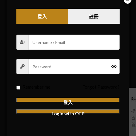
每一吸都散發出濃郁的芒果香氣，伴隨著自然的甜味和微妙的
果酸，仿佛在熱帶的陽光下品嘗新鮮摘下的芒果，自然而然地
登入
註冊
帶來愉悅和滿足。
煙彈容量： 每粒2.5毫升，可提供約550口的抽吸。
尼古丁含量： 每粒含3%尼古丁，保證清新與滿足的完美平
衡。
設計： 採用鴨嘴型設計，增強舒適的吸煙體驗。
煙彈類型： 透明煙彈設計，方便您觀察煙油剩餘量。
磁力連接： 高效的磁性連接設計，確保即插即用，操作簡
便。
Remember me
Forgot Password?
正宗日本品質
絕佳芒果口味
熱
登入
由日本工藝精心製
每一口都能體驗到
提
Login with OTP
作，品質保證
濃厚的芒果香甜
香
新