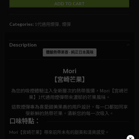
ADD TO CART
Categories:
1代通用煙彈
,
煙彈
Description
體驗熱帶果香 - 純正日本風味
Mori
【宮崎芒果】
為您的吸煙體驗注入全新層次的熱帶風情，Mori【宮崎芒
果】1代通用煙彈帶來濃郁的芒果風味。
這款煙彈專為喜愛甜美果香的用戶設計，每一口都如同享
受新鮮的熱帶芒果，清新您的每一次吸入。
口味特點：
Mori【宮崎芒果】帶來前所未有的甜美和清爽感受。