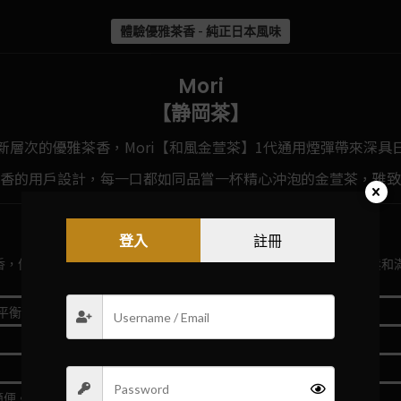
體驗優雅茶香 - 純正日本風味
Mori
【静岡茶】
新層次的優雅茶香，Mori【和風金萱茶】1代通用煙彈帶來深具
香的用戶設計，每一口都如同品嘗一杯精心沖泡的金萱茶，雅致
登入
註冊
香，仿佛在寧靜的午後時光中享受一杯溫暖的茶，自然而然地帶來放鬆和
平衡。
簡便。