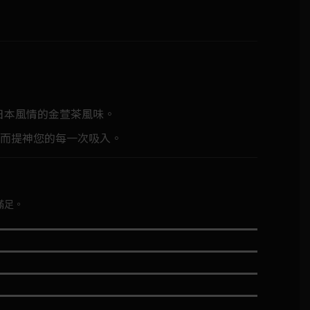
日本風情的金萱茶風味。
而提神您的每一次吸入。
滿足。