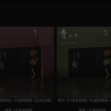
崎荔枝】1代通用煙彈-(日本品牌)
御守【汽泡青蘋果】1代通用煙彈-
E
ADD TO CART
煙彈
,
1代通用煙彈
煙彈
,
1代通用煙彈