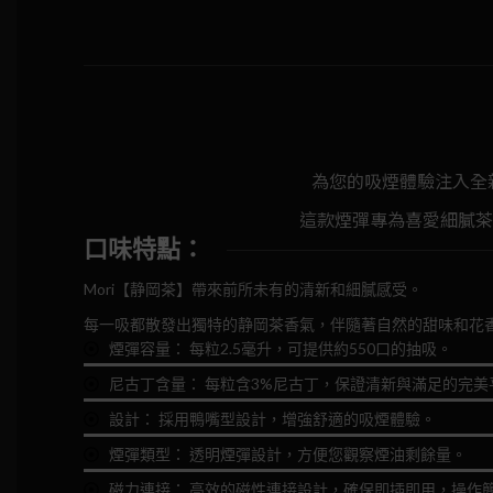
為您的吸煙體驗注入全
這款煙彈專為喜愛細膩茶
口味特點：
Mori【静岡茶】帶來前所未有的清新和細膩感受。
每一吸都散發出獨特的静岡茶香氣，伴隨著自然的甜味和花
煙彈容量： 每粒2.5毫升，可提供約550口的抽吸。
尼古丁含量： 每粒含3%尼古丁，保證清新與滿足的完美
設計： 採用鴨嘴型設計，增強舒適的吸煙體驗。
煙彈類型： 透明煙彈設計，方便您觀察煙油剩餘量。
磁力連接： 高效的磁性連接設計，確保即插即用，操作