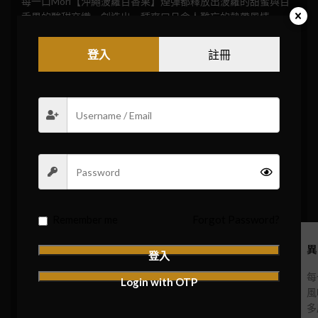
每一口Mori【沖繩菠蘿百香果】煙彈都釋放出菠蘿的甜蜜與百
香果的酸甜交織，創造出一種爽口且令人難忘的熱帶風情。
這款煙彈完美捕捉了這兩種水果的精髓，為您帶來一種獨特的
登入
註冊
味覺盛宴。
煙彈容量： 每粒2.5毫升，可提供約550口的抽吸。
尼古丁含量： 每粒含3%尼古丁，保證清新與滿足的完美平
衡。
設計： 採用鴨嘴型設計，增強舒適的吸煙體驗。
煙彈類型： 透明煙彈設計，方便您觀察煙油剩餘量。
磁力連接： 高效的磁性連接設計，確保即插即用，操作簡
便。
Remember me
Forgot Password?
正宗日本品質
獨特熱帶口味
異
登入
由日本工藝精心製
提供真實的菠蘿與百
每
Login with OTP
作，品質保證
香果風味，甜美且充
風
滿活力
多