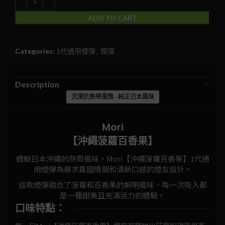
ADD TO CART
Categories:
1代通用煙彈
,
煙彈
Description
沉浸於熱帶風情 - 純正日本風味
Mori
【沖繩菠蘿百香果】
體驗日本沖繩的熱帶風味，Mori【沖繩菠蘿百香果】1代通
用煙彈為尋求異國情調和清新口感的煙友設計。
這款煙彈融合了菠蘿和百香果的鮮明風味，每一次吸入都
是一種甜美且充滿活力的體驗。
口味特點：