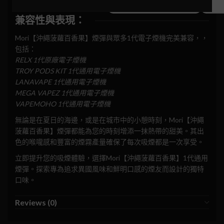
兼容性與表現：
Mori【沖繩菠蘿百香果】煙彈與眾多1代電子煙機完美兼容，，
包括：
RELX 1代原廠電子煙機
TROY PODS KIT 1代通用電子煙機
LANAVAPE 1代通用電子煙機
MEGA VAPEZ 1代通用電子煙機
VAPEMOHO 1代通用電子煙機
無論是在夏日的海邊，或是在城市中的小憩時刻，Mori【沖繩
菠蘿百香果】煙彈都能為您的時刻增添一抹熱帶的甜美。其出
色的喉嚨感和豐富的煙霧產量確保了每次吸煙都是一次享受。
立即提升您的吸煙體驗，選擇Mori【沖繩菠蘿百香果】1代通用
煙彈。探索專為追求異國風味和鮮明口感的煙友而設計的獨特
口味。
Reviews (0)