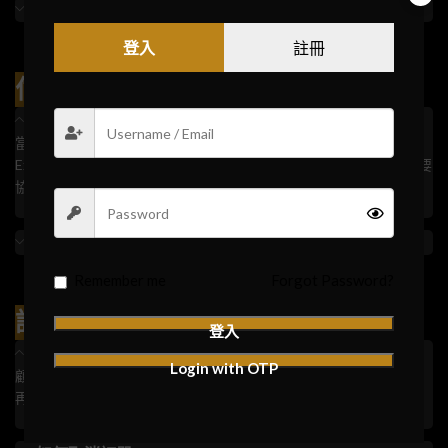
4.如何取得優惠碼資訊
登入
註冊
付款查詢
1.購買MORI產品時，有什麼支付方式?
當顧客在網站上已將選購產品後，我們接受Visa, Master, American
Express 等等支付方式，未來日子將有更多方式開放給顧客，若需要
協助，也可以直接聯繫我們的客服進行訂購。
2.如果無法在網站上支付，可以有什麼方法?
Remember me
Forgot Password?
訂單查詢
登入
查閱訂單紀錄
Login with OTP
顧客可以登入MORI會員系統，https://morivape.com/my-account/
再按下"訂單紀錄" 就可以睇返過往訂單紀錄