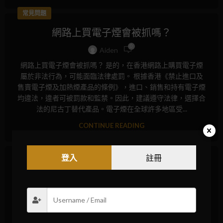
常見問題
網路上買電子煙會被抓嗎？
0
Aiden
網路上買電子煙會被抓嗎？ 是的，在香港網路上購買電子煙
屬於非法行為，可能面臨法律處罰。 根據香港《禁止進口及
售賣電子煙及加熱煙產品的條例》，進口、銷售和持有電子煙
均違法，違者可被罰款和監禁。因此，建議遵守法律，選擇合
法的尼古丁替代產品。電子煙在全球許多地區受...
CONTINUE READING
常見問題
登入
註冊
電子煙為什麼吸不出來
0
Aiden
電子煙為什麼吸不出來 電子煙吸不出來的常見原因包括電池
電量不足、霧化器堵塞或損壞、電子液體不足或品質差以及接
觸點氧化或髒污。檢查並清潔電池接觸點、補充電子液體、清