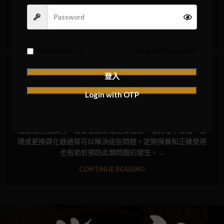
理或更換霧化器通常可以解決這些問題。定期保養和正確使用
也有助於預防此類問題的發生。 ...
CONTINUE READING
Remember me
Forgot Password?
常見問題
電子煙為什麼吸不出來
登入
0
Aiden
Login with OTP
電子煙為什麼吸不出來 電子煙吸不出來的常見原因包括電池
電量不足、霧化器堵塞或損壞、電子液體不足或品質差以及接
觸點氧化或髒污。檢查並清潔電池接觸點、補充電子液體、清
理或更換霧化器通常可以解決這些問題。定期保養和正確使用
也有助於預防此類問題的發生。 ...
CONTINUE READING