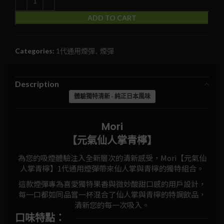
ADD TO CART
Categories:
1代通用煙彈
,
煙彈
Description
體驗獨特清新 - 純正日本風味
Mori
【元氣仙人掌青檸】
為您的吸煙體驗注入全新層次的清新感受，Mori【元氣仙
人掌青檸】1代通用煙彈帶來仙人掌與青檸的獨特組合。
這款煙彈專為喜愛獨特果香與微妙酸甜口感的用戶設計，
每一口都如同品嘗一杯混合了仙人掌與青檸的特調飲品，
清新您的每一次吸入。
口味特點：