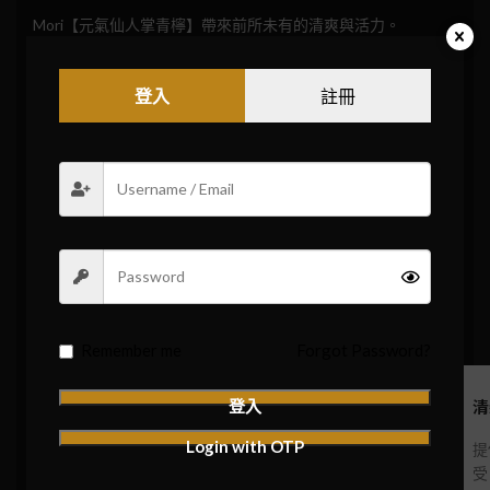
Mori【元氣仙人掌青檸】帶來前所未有的清爽與活力。
每一吸都散發出仙人掌的清新與青檸的酸甜，創造出獨特的味
覺體驗，仿佛在炎熱的夏日中享受一杯冰涼的特調飲料，自然
登入
註冊
而然地提神醒腦。
煙彈容量： 每粒2.5毫升，可提供約550口的抽吸。
尼古丁含量： 每粒含3%尼古丁，保證清新與滿足的完美平
衡。
設計： 採用鴨嘴型設計，增強舒適的吸煙體驗。
煙彈類型： 透明煙彈設計，方便您觀察煙油剩餘量。
磁力連接： 高效的磁性連接設計，確保即插即用，操作簡
便。
Remember me
Forgot Password?
正宗日本品質
獨特果香口味
清
登入
Login with OTP
由日本工藝精心製
每一口都能體驗到
提
作，品質保證
仙人掌與青檸的完美
受