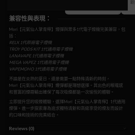
組合
新
兼容性與表現：
Mori【元氣仙人掌青檸】煙彈與眾多1代電子煙機完美兼容，包
括：
RELX 1代原廠電子煙機
TROY PODS KIT 1代通用電子煙機
LANAVAPE 1代通用電子煙機
MEGA VAPEZ 1代通用電子煙機
VAPEMOHO 1代通用電子煙機
不論是在炎熱的夏日，還是需要一點特殊清新的時刻，
Mori【元氣仙人掌青檸】煙彈都是理想選擇。其出色的喉嚨感
和豐富的煙霧輸出確保了每次吸煙都是一次愉悅的體驗。
立即提升您的吸煙體驗，選擇Mori【元氣仙人掌青檸】1代通用
煙彈。進一步探索專為追求獨特清新和高級享受的煙友而設計
的口味和技術的完美結合。
Reviews (0)