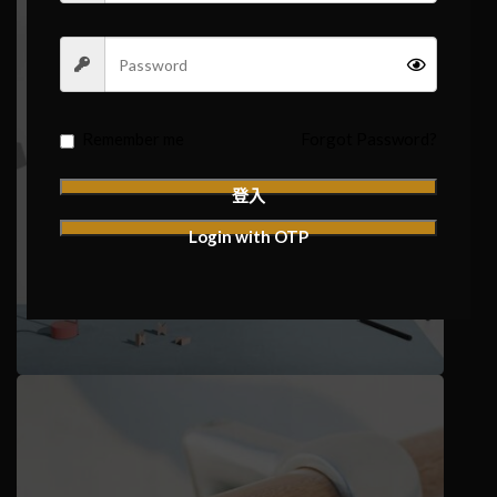
Remember me
Forgot Password?
登入
Login with OTP