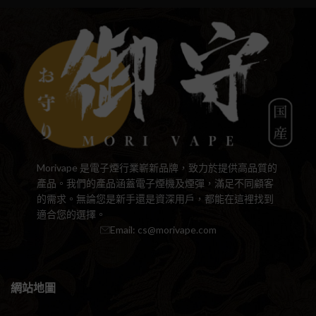
Et vestibulum quis a suspendisse
Decor
Morivape 是電子煙行業嶄新品牌，致力於提供高品質的
產品。我們的產品涵蓋電子煙機及煙彈，滿足不同顧客
的需求。無論您是新手還是資深用戶，都能在這裡找到
適合您的選擇。
Email:
cs@morivape.com
網站地圖