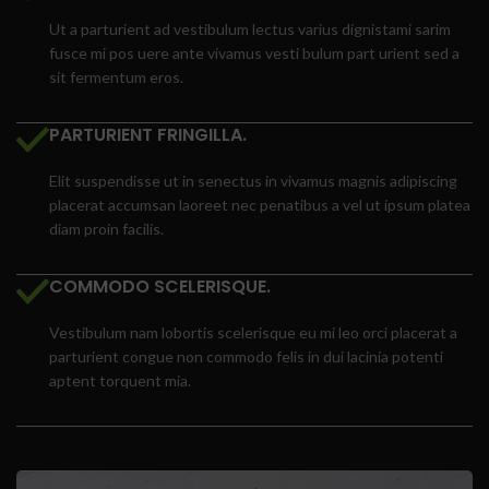
Ut a parturient ad vestibulum lectus varius dignistami sarim
fusce mi pos uere ante vivamus vesti bulum part urient sed a
sit fermentum eros.
PARTURIENT FRINGILLA.
Elit suspendisse ut in senectus in vivamus magnis adipiscing
placerat accumsan laoreet nec penatibus a vel ut ipsum platea
diam proin facilis.
COMMODO SCELERISQUE.
Vestibulum nam lobortis scelerisque eu mi leo orci placerat a
parturient congue non commodo felis in dui lacinia potenti
aptent torquent mia.