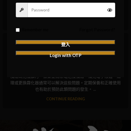
理或更換霧化器通常可以解決這些問題。定期保養和正確使用
也有助於預防此類問題的發生。 ...
CONTINUE READING
Remember me
Forgot Password?
常見問題
電子煙為什麼吸不出來
登入
0
Aiden
Login with OTP
電子煙為什麼吸不出來 電子煙吸不出來的常見原因包括電池
電量不足、霧化器堵塞或損壞、電子液體不足或品質差以及接
觸點氧化或髒污。檢查並清潔電池接觸點、補充電子液體、清
理或更換霧化器通常可以解決這些問題。定期保養和正確使用
也有助於預防此類問題的發生。 ...
CONTINUE READING