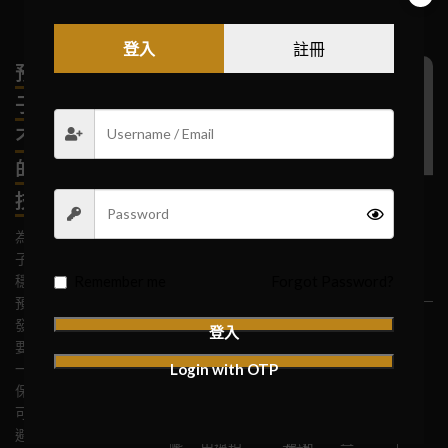
登入
註冊
每
每
每
1.
2.
3.
定期
正
電
以下
預防電
保
日
週
月
保
避
定
1.
2.
清潔
確
子
是一
存
避
子煙吸
清
清
清
持
免
期
養
放
免
潔
潔
潔
垂
過
更
裝置
存
煙
些實
項
環
高
不出來
直
度
換
境
溫
目
放
日
用的
位
使
霧
的
和
定期清潔是
的保養
使
每
每
要
潮
置：
用：
化
電
常
保養
保持電子煙
用
週
月
求：
濕：
技巧
器：
正常運作的
子
使
技巧
乾
一
對
每
在
過
電
高
關鍵。積累
淨
次
整
日
煙
用
總結
為了確保電
子
溫
霧
使
度
清
的灰塵、電
的
將
個
煙
會
子煙的長期
保
表：
化
用
使
應
加
潔
子液體殘留
紙
正確的
霧
裝
存
速
Remember me
Forgot Password?
穩定運作，
器
電
用
養
物和其他雜
放
電
巾
存放方
化
置
預防問題的
的
在
子
子
電
質可能會導
或
式可以
器
進
技
乾
液
發生至關重
壽
煙
子
登入
燥、
體
致各種問
棉
延長電
拆
行
巧
要。以下是
命
陰
的
時，
煙
每
題，包括吸
籤，
子煙的
下，
深
涼
蒸
Login with OTP
一些實用的
有
保
會
週
的
發，
不出來。以
擦
壽命，
用
度
除了定
保養技巧，
地
影
限，
清
持
導
下是具體的
拭
並確保
溫
清
方，
響
期清潔
潔
可以幫助您
根
垂
致
避
口
清潔建議：
煙
其在使
水
潔，
和正確
免
感
避免電子煙
據
直
霧
陽
和