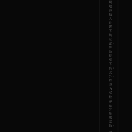
現
煙
彈
插
入
位
置
不
夠
緊
密，
導
致
接
觸
不
良。
此
外，
煙
彈
內
部
也
存
在
少
量
堵
塞
物。