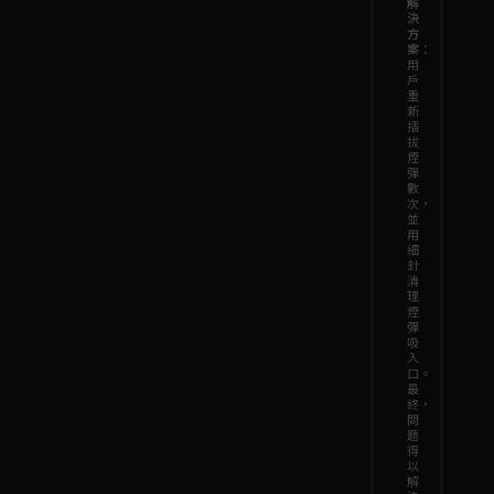
解
決
方
案
：
用
戶
重
新
插
拔
煙
彈
數
次，
並
用
細
針
清
理
煙
彈
吸
入
口。
最
終，
問
題
得
以
解