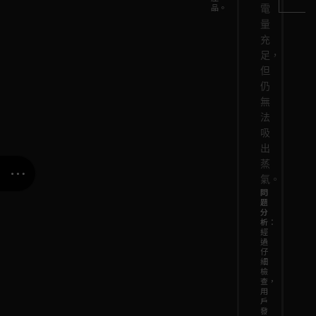
品。
電
量
充
足，
但
仍
無
法
吸
出
蒸
氣。
問
題
分
析
：
經
過
仔
細
檢
查，
用
戶
發