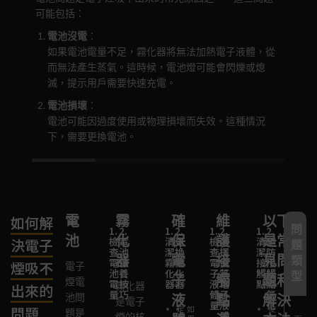
可能包括：
霧
電池沒電
：
霧
如果電池電量不足，霧化器將無法加熱電子液體，從
霧
而無法產生蒸氣。這時候，電池燈可能會閃爍或熄
裝
滅，提示用戶需要快速充電。
裝
電池損壞
：
檢
電池可能因過度使用或物理損壞而失效。這種情況
下，需要更換電池。
電
霧
確
維
以下
如何解
問
1.
2.
1.
2.
1.
2.
1.
2.
池
化
保
護
是常
檢
電
清
更
檢
選
清
預
決電子
題
查
池
潔
換
查
擇
潔
防
器
電
接
見問
類
電
保
霧
霧
電
優
接
接
煙吸不
電子
池
養
化
化
子
質
觸
觸
型
子
觸
題和
煙電
電
技
器
器
液
電
點
點
霧化器
出來的
量
巧
體
子
氧
池問
液
點
解決
是電子
量
液
化
問題
定
如
使
題是
體
煙的核