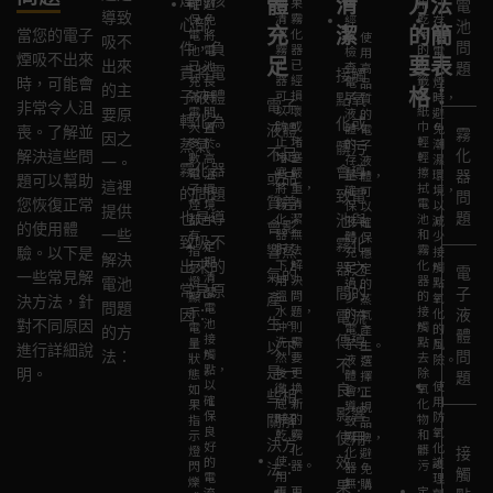
體
清
方法
期
果
用
確
避
電
導致
清
霧
乾
保
免
經
存
心部
池
充
潔
的簡
潔
化
淨
當您的電子
電
將
常
放
使
吸不
問
件，負
霧
器
的
池
電
檢
電
用
煙吸不出來
足
要表
化
已
棉
出來
已
池
查
子
高
題
責將電
接觸
器
經
籤
充
長
電
煙
時，可能會
品
的主
格：
可
損
或
子液體
滿
時
子
時，
點氧
質
電子
非常令人沮
以
壞
紙
電。
間
液
避
要原
的
轉化為
化或
防
或
巾，
大
置
體
免
液體
電
喪。了解並
霧
因之
止
堵
輕
多
於
的
潮
蒸氣。
子
髒污
不足
化
解決這些問
堵
塞
輕
數
高
存
濕
液
一。
霧化器
會導
塞。
嚴
擦
電
溫
量，
環
體，
器
或品
題可以幫助
這裡
將
重，
拭
子
環
確
境，
可
的問題
致電
問
質差
霧
清
電
您恢復正常
煙
境
保
以
以
提供
也是導
題
化
潔
池
都
中。
池與
液
減
確
會影
的使用體
器
無
和
一些
有
體
少
保
致吸不
霧化
定
拆
法
霧
指
響蒸
充
接
驗。以下是
穩
解決
期
下，
解
化
出來的
示
足。
觸
器之
定
電
氣的
一些常見解
清
用
決
器
燈
過
點
電池
的
常見原
潔
間的
子
溫
問
的
顯
少
氧
產
蒸
決方法，針
問題
電
水
題，
接
示
的
化
因：
氣
液
電流
池
生。
對不同原因
沖
則
觸
電
電
的
產
的方
體
接
傳導
洗，
需
點，
量
子
風
生。
以下
進行詳細說
觸
法：
問
然
要
去
狀
液
險。
選
不
點，
是一
後
更
除
明。
態。
體
擇
題
以
使
徹
換
氧
如
良，
會
正
些相
確
用
底
新
化
果
導
規
影響
保
防
晾
的
物
指
關解
致
品
良
氧
乾。
霧
和
示
霧
使用
牌，
決方
好
化
化
髒
燈
化
避
接
使
的
效
護
器。
污。
閃
器
法：
免
觸
用
電
理
爍
無
購
果：
專
更
定
流