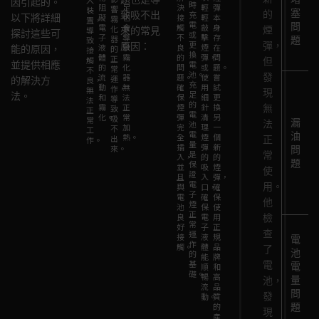
入
因引起的。
時
阻
足
決
輕
彈
響
裝
塞
的
致吸不出
充
以下將詳細
礙
也
接
輕
本
霧
置，
電
問
電
會
觸
敲
身
化
煙
導
來的常見
探討這些可
或
子
導
不
擊
存
器
題
致
更
彈，
原因：
液
致
良
煙
在
能的原因，
的
接
換
體
霧
的
彈，
問
正
觸
但
並提供相應
電
的
化
問
或
題。
常
不
池。
發
流
器
題。
使
嘗
運
的解決方
良，
充
動
無
確
用
試
作，
無
現
足
法。
和
法
保
細
更
導
法
的
霧
正
煙
針
換
無
致
正
電
化。
常
彈
清
另
吸
常
漏
法
池
加
完
理
一
不
工
電
油
熱。
全
煙
個
出
正
作。
量
插
彈
新
來。
問
是
常
入，
的
的
題
保
並
吸
煙
使
證
且
入
彈，
電
用。
與
口，
確
子
電
確
保
他
煙
池
保
使
正
良
電
用
檢
常
好
子
正
查
運
接
液
規
電
作
觸。
體
品
了
池
的
能
牌
基
電
電
順
和
礎。
暢
高
量
池，
流
品
問
發
動。
質
的
題
現
產