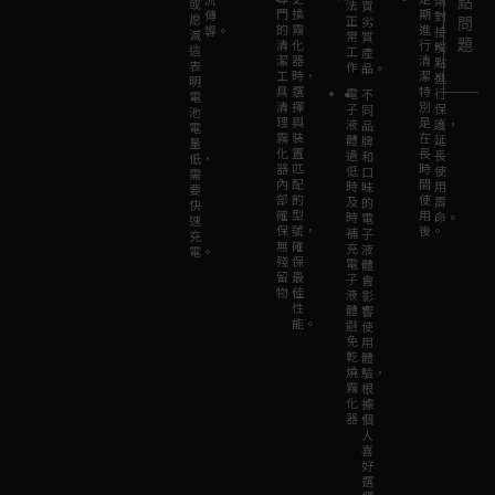
劑
點
或
法
買
門
換
期
傳
對
熄
正
劣
問
的
霧
進
導。
接
滅，
常
質
題
清
化
行
觸
這
工
產
潔
器
清
點
表
作。
品。
工
時，
潔，
進
明
具
選
特
電
行
不
電
清
擇
別
子
保
同
池
理
與
是
液
護，
品
電
霧
裝
在
體
延
牌
量
化
置
長
過
長
和
低，
器
匹
時
低
使
口
需
內
配
間
時，
用
味
要
部，
的
使
及
壽
的
快
確
型
用
時
命。
電
速
保
號，
後。
補
子
充
無
確
充
液
電。
殘
保
電
體
留
最
子
會
物。
佳
液
影
性
體，
響
能。
避
使
免
用
乾
體
燒
驗，
霧
根
化
據
器。
個
人
喜
好
選