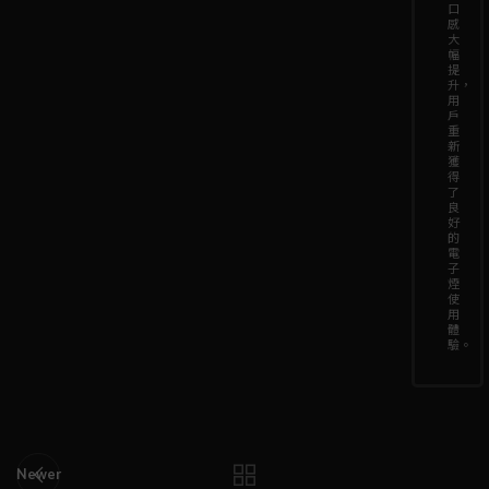
口
感
大
幅
提
升，
用
戶
重
新
獲
得
了
良
好
的
電
子
煙
使
用
體
驗。
Newer