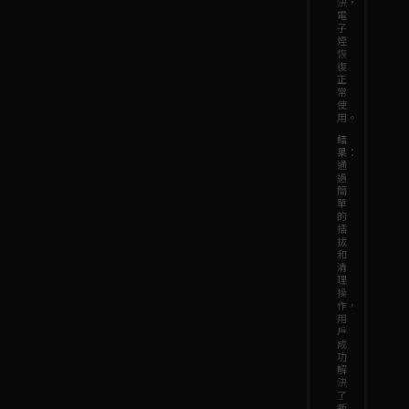
決，
電
子
煙
恢
復
正
常
使
用。
結
果
：
通
過
簡
單
的
插
拔
和
清
理
操
作，
用
戶
成
功
解
決
了
新