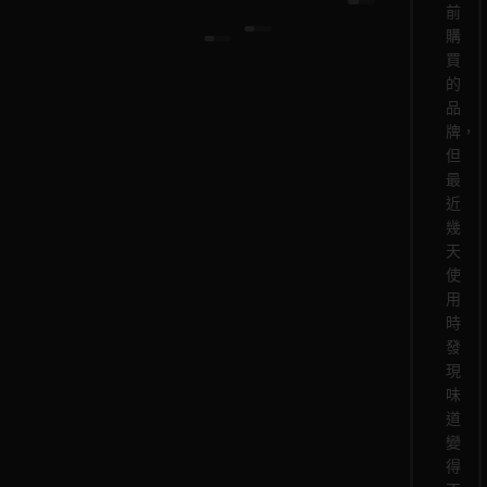
味。
前
購
買
的
品
牌，
但
最
近
幾
天
使
用
時
發
現
味
道
變
得