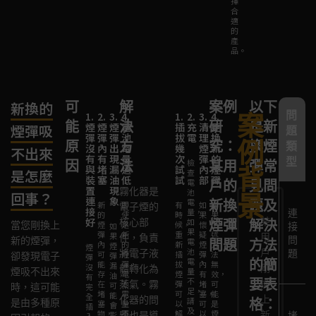
擇
合
適
的
產
品。
可
解
案例
以下
新換的
問
案
1.
2.
3.
4.
1.
2.
3.
4.
能
決
研
是新
煙
煙
煙
電
插
充
清
更
煙彈吸
題
彈
彈
彈
池
拔
電
理
換
例
原
方
究：
換煙
類
沒
內
出
電
幾
煙
新
不出來
有
有
現
量
次
彈
的
型
因
法
檢
某用
彈常
與
堵
漏
過
試
內
煙
背
是怎麼
查
裝
塞
油
低
試
部
彈
電
戶的
見問
置
現
霧化器是
池
回事？
景
連
象
電
新換
題及
新
即
有
如
如
電子煙的
接
量，
連
的
使
時
果
果
好
某
核心部
如
煙彈
解決
當您剛換上
煙
是
候，
懷
上
如
接
果
彈
新
重
疑
述
果
用
件，負責
問
新的煙彈，
電
問題
方法
內
的
新
煙
方
煙
煙
池
戶
將電子液
題
可
煙
插
彈
法
卻發現電子
彈
彈
電
的簡
能
彈，
拔
內
無
漏
沒
剛
體轉化為
煙吸不出來
量
存
電
煙
有
效，
油，
有
不
要表
換
在
蒸氣。霧
池
彈
堵
可
可
時，這可能
完
足，
堵
電
可
塞，
能
能
全
上
化器的問
請
格：
是由多種原
塞
量
以
可
是
會
插
及
物，
不
解
以
煙
新
影
題也是導
堵