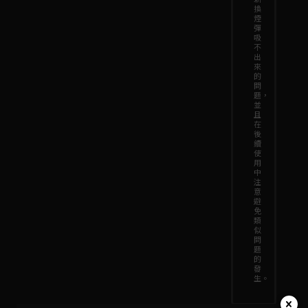
換
煙
彈
吸
不
出
來
的
問
題，
並
且
在
後
續
使
用
中
注
意
避
免
類
似
問
題
的
發
生。