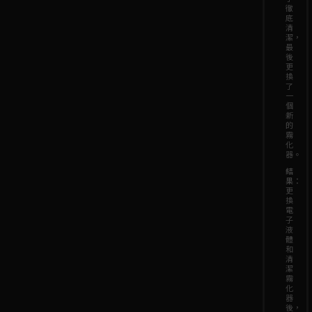
徹
底
清
潔，
最
後
更
換
了
一
個
新
的
霧
化
器。
結
果
：
更
換
電
子
液
體
和
清
潔
霧
化
器
後，