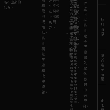
嘴
用過程
沖
包
存放，
吸不出來的
使
光
霧
位
化
和
中不會
洗，
括
日常使
直
化
情況。
用
置
器
射
效
電
出現吸
然
霧
用中的
頻
和
果。
可
過
池
不出來
後
化
一些小
高
率，
潮
以
熱，
每
溫
接
的問
徹
器、
技巧也
濕
環
定
月
防
縮
環
觸
題。
底
電
境。
能幫助
清
期
境
止
短
點，
晾
池
預防電
避
容
潔
更
電
其
免
易
防
乾。
接
子煙吸
將
導
換
子
使
止
確
觸
電
致
不出來
霧
液
用
子
電
積
保
點
的問
煙
池
化
體
壽
放
接
聚
霧
和
題。
優
器
在
觸
漏
命。
灰
化
煙
質
潮
點
可
入
適
濕
氧
電
塵
器
嘴。
以
的
化，
霧
當
子
和
內
可
地
影
確
化
控
液
方，
響
液
外
以
這
電
保
體
器
制
體
無
使
會
子
最
的
使
導
煙
殘
殘
用
致
的
佳
中
用
接
電
留。
留
專
性
觸
流
央
頻
物。
門
點
傳
能
正
空
率，
氧
導。
的
確
檢
和
化
洞，
讓
清
和
存