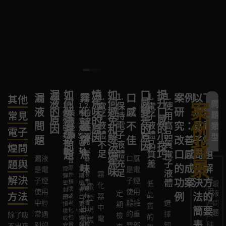
和
霧
化
效
果。
漏
如
燒
如
口
提
1.
2.
1.
3.
2.
3.
1.
2.
1.
3.
2.
3.
漏
霧
口
案例
以下
其他
液
何
焦
何
感
升
問
電
霧
保
霧
避
更
電
霧
使
電
定
清
案
1.
2.
1.
2.
液
的
解
化
味
避
感
變
口
研
是常
煙
裝
檢
檢
常見
子
化
持
化
免
換
子
化
用
子
期
潔
題
原
決
的
免
差
感
彈
置
查
查
液
器
電
器
過
霧
液
器
高
液
更
和
例
問
器
不
究：
見電
類
因
密
漏
受
煙
裝
原
和
的
的
電子
體
過
子
損
度
化
體
堵
品
體
換
更
封
損：
彈
置：
液
因
解
原
小
型
題
燒
佳
改善
子煙
不
熱：
液
壞：
使
器：
品
塞：
質
陳
電
換
不
密
背
問
決
因
技
煙問
良：
封：
足：
體
用：
質
電
舊：
子
霧
焦
口感
問題
題
燒
巧
裝
如
漏液
口感
置
果
題與
充
差：
子
液
化
焦
景
長
霧
當
霧
味
的成
及解
部
漏
煙
定
是電
是電
味
足：
液
體：
器：
霧
使
電
件
液
彈
期
時
化
霧
化
解決
體：
某
子煙
子煙
功案
決方
損
問
密
檢
低
漏
化
用
子
當電
間
器
化
器
壞
題
封
查
用
使用
使用
方法
定
定
定
液
品
例
法的
或
持
器
電
液
圈
並
子煙
連
老
器
內
戶
中經
老
續
體驗
選
問
損
更
期
期
期
質
中
子
體
出現
續
化
出
部
簡要
化，
存
壞
換
題
反
常遇
的重
擇
除了吸
檢
更
清
也
在，
的
或
煙
電
煙
存
燒焦
使
或
現
堵
表
會
檢
映
到的
安
彈
要部
知
不出來