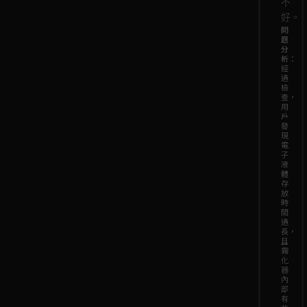
不
好。
問
題
分
析
：
經
過
檢
查，
用
戶
發
現
電
子
液
體
存
放
時
間
過
長，
且
霧
化
器
內
部
有