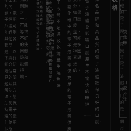
查
換
潔
電
子
時，
放
引
味
查
用，
損
燒
塞，
裝
密
他
問題
分。
名
的問
格：
霧
電
霧
起
裝
不
封
子
液
適
時
時，
霧
壞，
焦
導
漏
置
正
圈，
的
之
如果
品
題，電
化
子
化
液
體
當
間
液
是
確，
確
這通
化
導
味
致
電
一，
口感
牌
子煙用
問
否
器
液
器，
導
保
體
不
控
過
常是
器
致
時，
電
題。
有
致
密
子
可能
變
和
戶還可
中
體，
保
會
損
足，
制
長，
電
封
霧化
過
加
及
子
煙
導致
壞
差，
高
燒
能遇到
子
良
的
避
持
影
導
使
味
器過
熱，
熱
時
液
或
液
好。
焦
口
不好
可能
品
其他各
電
免
其
老
響
體
致
用
道
熱或
導
不
更
體
味
化，
感
的使
漏
是多
質
種問
子
使
內
口
乾
頻
變
乾燒
必
致
均
換
無
出。
變
用體
種因
的
題。以
液
用
部
要
感，
燒，
率，
質，
的結
電
勻，
霧
法
時
差，
驗和
素導
電
下將詳
體，
陳
通
產
產
讓
影
更
果。
子
出
化
充
電
設備
致
子
細介紹
換
確
舊
暢，
生
生
霧
響
液
現
器，
分
相
子
損
的。
液
幾個常
保
的
必
不
關
燒
化
口
體
燒
保
霧
液
壞。
部
體，
見的問
充
電
要
愉
焦
器
感。
過
焦
持
化，
件。
口
體
確
題及其
足
子
時
快
味。
有
度
味。
良
影
感
使
保
解決方
的
液
更
的
時
揮
好
響
不
用
良
法，幫
電
體。
換
味
間
佳
發，
的
口
的
好
助您保
子
新
道。
冷
產
使
感。
是
的
持電子
液
的
卻。
生
用
一
口
煙的最
體
霧
燒
體
個
感。
佳使用
供
化
焦
驗。
月
狀態。
應。
器。