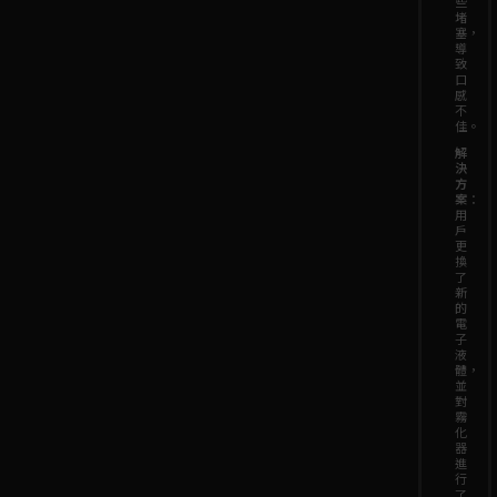
些
堵
塞，
導
致
口
感
不
佳。
解
決
方
案
：
用
戶
更
換
了
新
的
電
子
液
體，
並
對
霧
化
器
進
行
了