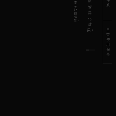
查
口
影
霧
電
潔
放
子
並
感。
響
化
工
液
清
霧
器
體
具
變
潔
化
有
質。
和
電
效
時
清
子
日
果。
間
潔
常
液
冷
劑，
使
體
卻。
確
用
罐，
保
保
避
養
裝
免
置
電
內
子
外
液
徹
體
底
殘
乾
留
淨。
影
響
口
感