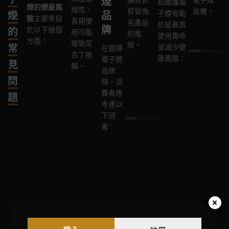
煙
和維護電
煙的健康風
癮性，
種有
完全確
假冒偽
有更
認證，
設備。
煙
品
子煙有助
險
主要來自
長期使
害化
定，但
劣產品
好的
避免使
於延長其
牌
的
於以下幾個
用可能
學物
已有研
的風
使用
用存在
使用壽命
方面：
導致尼
質，
究表明
常
險。
體驗
安全隱
並減少健
在選擇
古丁依
如甲
其可能
和更
患的產
康風險：
電子煙
見
賴。
醛、
增加某
低的
品。
品牌
問
乙醛
些疾病
健康
時，消
等，
的風
風
費者應
題
這些
險。
險。
考慮以
物質
下因
可能
素：
對呼
吸系
統和
心血
管系
統造
成損
害。