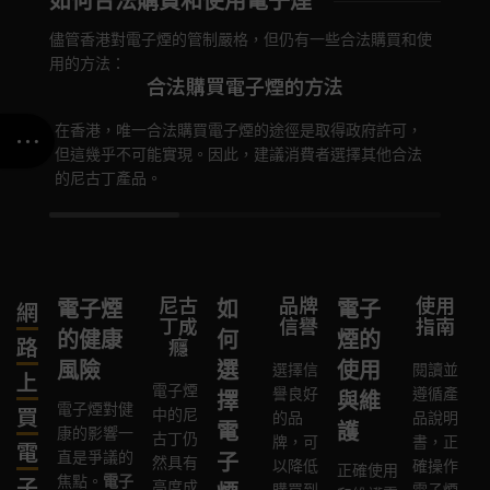
如何合法購買和使用電子煙
儘管香港對電子煙的管制嚴格，但仍有一些合法購買和使
用的方法：
合法購買電子煙的方法
在香港，唯一合法購買電子煙的途徑是取得政府許可，
即使
但這幾乎不可能實現。因此，建議消費者選擇其他合法
者可
的尼古丁產品。
尼古
化學
品牌
長期
產品
安全
使用
電子煙
如
電子
網
丁成
物質
信譽
健康
質量
指南
性
的健康
何
煙的
路
癮
暴露
影響
風險
選
使用
選擇信
高品
確保選
閱讀並
上
電子煙
電子
目前，
譽良好
質的
擇的電
遵循產
擇
與維
電子煙對健
買
中的尼
煙氣
電子煙
的品
電子
子煙設
品說明
電
護
康的影響一
古丁仍
溶膠
的長期
牌，可
煙設
備通過
書，正
電
直是爭議的
子
然具有
中含
健康影
以降低
備通
了相關
確操作
正確使用
子
焦點。
電子
高度成
有多
響尚未
購買到
常具
的安全
電子煙