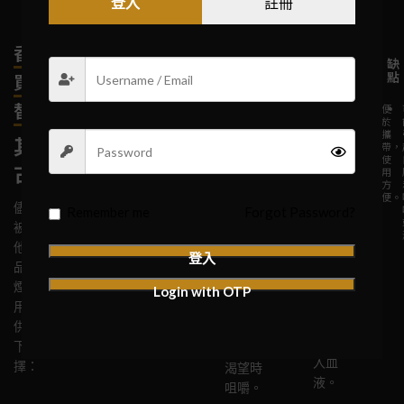
登入
註冊
尼古
尼
尼
香港網路上
優
缺
優
缺
優
缺
丁貼
古
古
點
點
點
點
點
點
買電子煙的
片
丁
丁
替代方案
使
可
可
過
便
用
能
根
量
於
口
含
尼古丁貼片
方
引
據
使
攜
其他合法尼
便，
起
需
用
帶，
香
片
是一種貼在
釋
皮
要
可
使
古丁產品
放
膚
使
能
用
皮膚上的產
糖
尼古
的
過
用，
導
方
品，通過皮
尼
敏，
快
致
便。
丁含
儘管電子煙在香港
尼古丁
古
需
速
口
Remember me
Forgot Password?
膚釋放尼古
丁
要
緩
腔
片放
被禁止，但仍有其
口香糖
丁，幫助使
穩
每
解
刺
入口
他合法的尼古丁產
定，
天
吸
激
通過咀
用者減少對
登入
減
更
煙
或
中溶
品可以替代電子
嚼釋放
香煙的依
少
換。
渴
胃
解，
吸
望。
部
煙。這些產品經常
尼古
Login with OTP
賴。
煙
不
釋放
用於幫助戒煙或提
丁，讓
渴
適。
尼古
望。
供尼古丁替代，以
使用者
丁進
下是一些常見的選
在吸煙
入血
擇：
渴望時
液。
咀嚼。