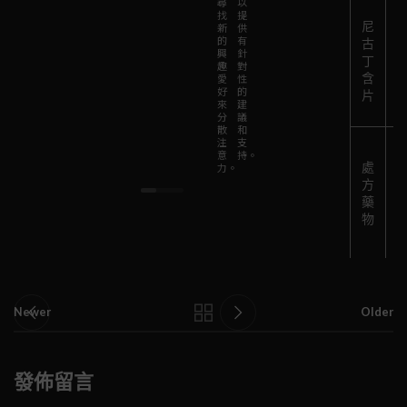
尋
以
片）
找
提
他
尼
新
供
或處
們
的
有
古
方藥
興
針
的
丁
趣
對
來減
含
愛
性
支
少尼
好
的
片
持
來
建
古丁
分
議
和
渴
散
和
鼓
注
支
望。
意
持。
勵。
處
力。
方
藥
物
Newer
Older
發佈留言