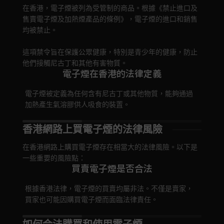
在香港，電子煙被列為受管制的商品。根據《禁止進口及
售賣電子煙及加熱煙產品的條例》，電子煙的進口和銷售
均被禁止。
這項禁令旨在保護公眾健康，特別是青少年的健康，防止
他們接觸尼古丁和其他有害物質。
電子煙在香港的法律定義
電子煙被定義為任何含有尼古丁或其他物質，能夠通過
政府
加熱產生氣溶膠供人吸食的裝置。
能導
香港網路上買電子煙的法律風險
在香港網路上購買電子煙存在相當大的法律風險。以下是
一些重要的風險點：
買賣電子煙是否合法
根據香港法律，電子煙的買賣均屬非法。不僅是賣家，
違反
買家也可能因購買電子煙而面臨法律責任。
導致
臨最高