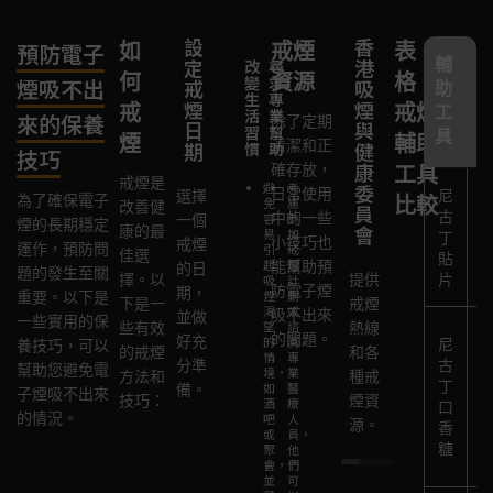
設
尋
使
香
醫
戒
如
戒煙
表
預防電子
輔
定
求
用
港
院
煙
改
尋
何
資源
格：
變
求
煙吸不出
戒
支
戒
吸
和
支
助
生
專
煙
持
煙
煙
診
持
戒
戒煙
工
活
業
來的保養
除了定期
日
輔
與
所
團
習
幫
具
煙
輔助
清潔和正
期
助
健
體
慣
助
技巧
告
工
康
確存放，
工具
很多
訴
戒煙是
避
具
考
委
日常使用
選擇
尼
參加
醫療
為了確保電子
比較
家
免
慮
改善健
員
古
中的一些
容
參
一個
戒煙
機構
煙的長期穩定
人
會
康的最
易
加
使用
丁
小技巧也
戒煙
支持
提供
運作，預防問
引
戒
和
佳選
貼
尼古
起
煙
能幫助預
的日
團
專業
題的發生至關
朋
擇。以
提供
片
吸
計
丁替
防電子煙
期，
體，
煙
劃
的戒
重要。以下是
友
下是一
戒煙
代療
渴
或
吸不出來
並做
與其
煙輔
一些實用的保
你
望
諮
些有效
熱線
法
的問題。
好充
他戒
的
詢
助服
尼
養技巧，可以
的
的戒煙
和各
情
專
（如
分準
古
煙者
務。
幫助您避免電
戒
境，
業
方法和
種戒
貼
丁
如
醫
備。
交流
子煙吸不出來
煙
技巧：
煙資
酒
療
片、
口
經驗
的情況。
吧
人
計
源。
香
口香
或
員，
和支
劃，
糖
聚
他
糖、
持。
會，
們
獲
含
並
可
得