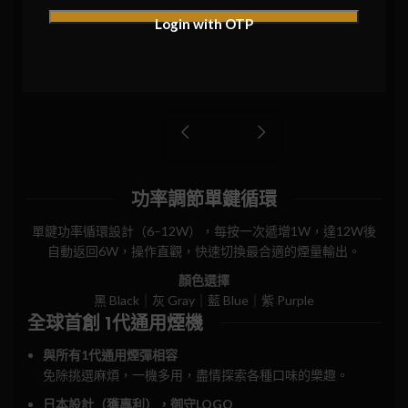
Login with OTP
功率調節單鍵循環
單鍵功率循環設計（6–12W），每按一次遞增1W，達12W後
自動返回6W，操作直觀，快速切換最合適的煙量輸出。
顏色選擇
黑 Black｜灰 Gray｜藍 Blue｜紫 Purple
全球首創 1代通用煙機
與所有1代通用煙彈相容
免除挑選麻煩，一機多用，盡情探索各種口味的樂趣。
日本設計（獲專利），御守LOGO