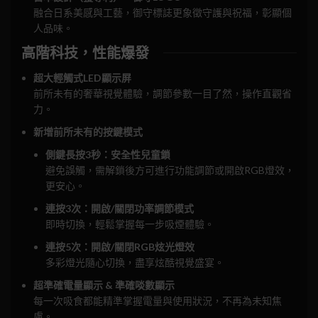
融合日系美感與工藝，御守標誌更象徵守護與祝福，彰顯個
人品味。
高階科技，性能爆發
超大輕觸式LED顯示屏
前所未有的奢華視覺體驗，調節參數一目了然，操作直觀省
力。
新增前所未有的按鍵模式
側鍵長按3秒：安全性兒童鎖
避免誤觸，需解鎖後方可進行功能調節或開啟RGB燈效，
更安心。
連按3次：開啟/關閉功率調節模式
即時切換，輕鬆掌握每一步吸煙體驗。
連按5次：開啟/關閉RGB炫光燈效
多彩燈光隨心切換，盡享炫酷視覺盛宴。
超準確電量顯示 & 準確啖數顯示
每一次吸食都能精準掌握電量與使用狀況，不再為未知焦
慮。