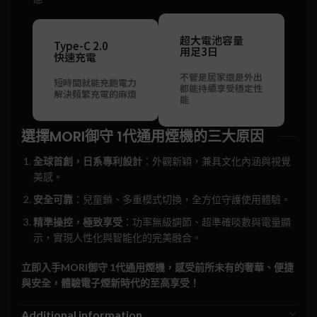
超大電池容量
Type-C 2.0
用足3日
快速充電
不管是居家還是外出
短時間就能充飽電力
都能持續享受穩定性
解決頻繁充電的麻煩
能
選擇MORI御守 1代通用煙機的三大原因
全球首創，日系專利設計
：外觀新穎，兼具文化內涵與視覺
美感。
安全可靠
：兒童鎖、多重模式切換，全方位守護使用體驗。
精準操控，極致享受
：功率無級調節、超準確啖數與電量顯
示，實現人性化與智能化的完美融合。
立即入手MORI御守 1代通用煙機，感受前所未有的奢華、便捷
與安全，體驗電子煙新時代的至高享受！
Additional information