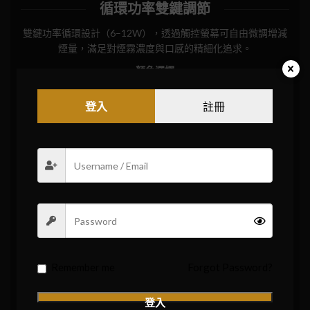
循環功率雙鍵調節
雙鍵功率循環設計（6–12W），透過觸控螢幕可自由微調增減
煙量，滿足對煙霧濃度與口感的精細化追求。
顏色選擇
白 White｜紫 Purple｜粉 Pink
登入
註冊
Remember me
Forgot Password?
登入