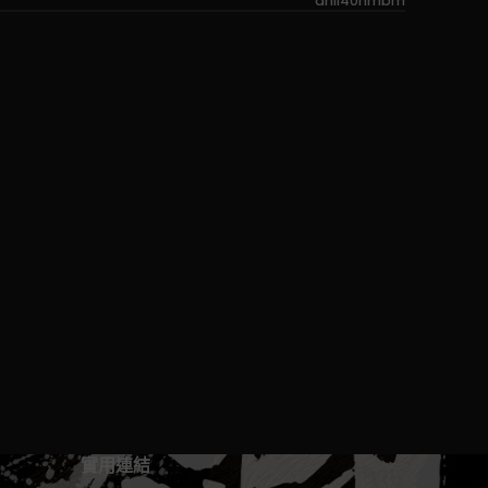
dnii40nmbm
實用連結