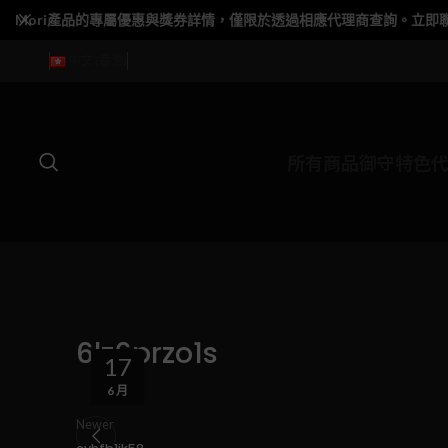
Mori產品的專屬優惠與獎券詳情，僅限於透過相應代理商查詢。立即
中文 (香港)
所有商品
御守特色
6lz6przo1s
17
6 月
Newer