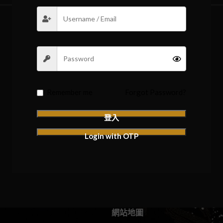
Remember me
Forgot Password?
登入
Login with OTP
網站地圖