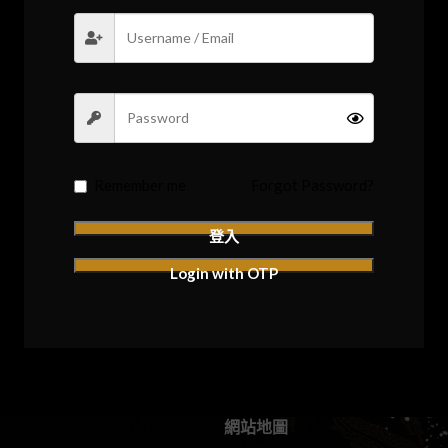
Remember me
Forgot Password?
登入
Login with OTP
網站地圖