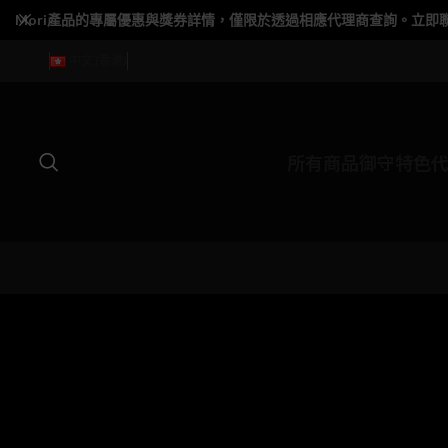
Mori產品的專屬優惠與獎券詳情，僅限於透過相應代理商查詢。立即
中文 (香港)
所有商品
御守特色