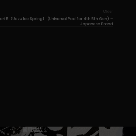
Older
 5【Uozu Ice Spring】 (Universal Pod for 4th 5th Gen) –
Japanese Brand
實用連結