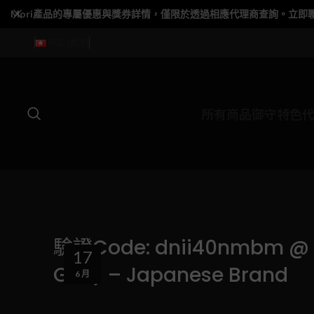
Mori產品的專屬優惠與獎券詳情，僅限於透過相應代理商查詢。立即
中文 (香港)
所有商品
御守特色
驗證Code: dnii40nmbm @ 產品
17
Gen) – Japanese Brand
6 月