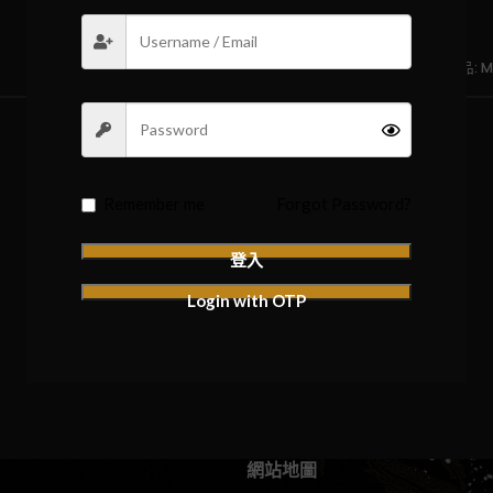
驗證Code: dnii40nmbm @ 產品: Mori
Remember me
Forgot Password?
登入
Login with OTP
網站地圖