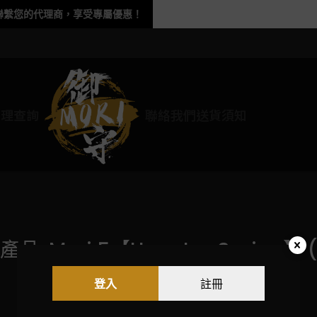
聯繫您的代理商，享受專屬優惠！
代理查詢
聯絡我們
送貨須知
: Mori 5【Uozu Ice Spring】 (Un
登入
註冊